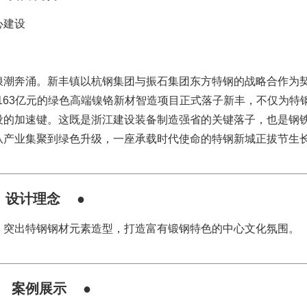
心建设
浪潮奔涌。新丰镇以杭钢集团与振石集团东方特钢的战略合作为
资163亿元的绿色高端镍铬新材智造项目正式落子新丰，不仅为特
设的加速键。这既是浙江建设装备制造强省的关键落子，也是钢
从产业集聚到绿色升级，一座承载时代使命的特钢新城正拔节生
 设计理念 ●
，突出特钢钢材元素造型，打造富有锻钢特色的中心文化氛围。
●
案例展示
●