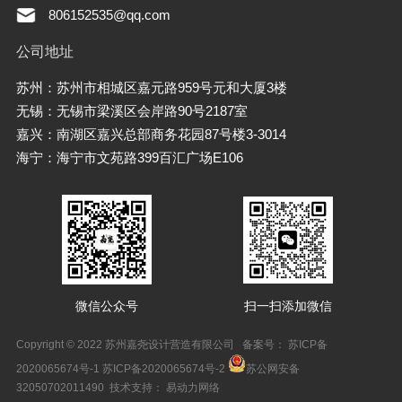
806152535@qq.com
公司地址
苏州：苏州市相城区嘉元路959号元和大厦3楼
无锡：无锡市梁溪区会岸路90号2187室
嘉兴：南湖区嘉兴总部商务花园87号楼3-3014
海宁：海宁市文苑路399百汇广场E106
微信公众号
扫一扫添加微信
Copyright © 2022 苏州嘉尧设计营造有限公司 备案号：
苏ICP备
2020065674号-1 苏ICP备2020065674号-2
苏公网安备
32050702011490
技术支持：
易动力网络